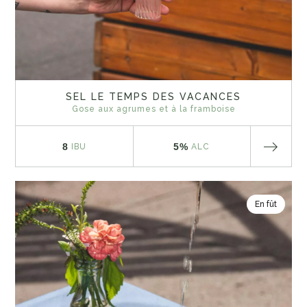
SEL LE TEMPS DES VACANCES
Gose aux agrumes et à la framboise
8
5%
IBU
ALC
En fût