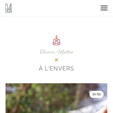
Bières Mellön
À L'ENVERS
En fût