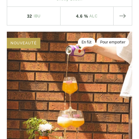
32
4.6 %
IBU
ALC
En fût
Pour emporter
NOUVEAUTÉ