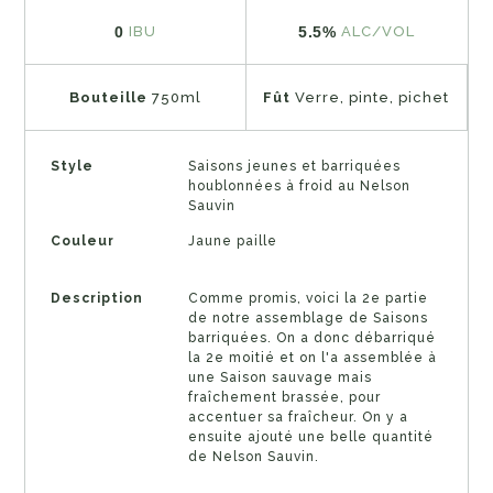
0
5.5%
IBU
ALC/VOL
Bouteille
750ml
Fût
Verre, pinte, pichet
Style
Saisons jeunes et barriquées
houblonnées à froid au Nelson
Sauvin
Couleur
Jaune paille
Description
Comme promis, voici la 2e partie
de notre assemblage de Saisons
barriquées. On a donc débarriqué
la 2e moitié et on l'a assemblée à
une Saison sauvage mais
fraîchement brassée, pour
accentuer sa fraîcheur. On y a
ensuite ajouté une belle quantité
de Nelson Sauvin.