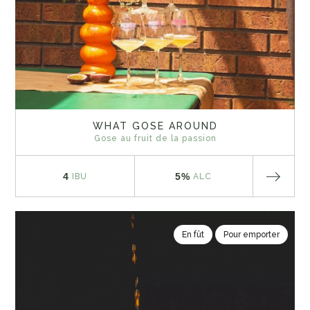
WHAT GOSE AROUND
Gose au fruit de la passion
4
5%
IBU
ALC
En fût
Pour emporter