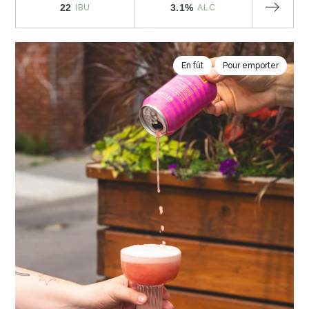
22
3.1%
IBU
ALC
En fût
Pour emporter