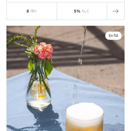
8
5%
IBU
ALC
En fût