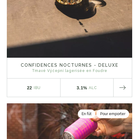
CONFIDENCES NOCTURNES - DELUXE
Tmavé Výčepní lagerisée en Foudre
22
3.1%
IBU
ALC
En fût
Pour emporter