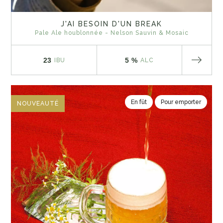
J'AI BESOIN D'UN BREAK
Pale Ale houblonnée - Nelson Sauvin & Mosaic
23
5 %
IBU
ALC
En fût
Pour emporter
NOUVEAUTÉ