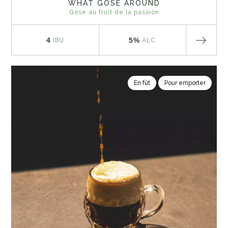
WHAT GOSE AROUND
Gose au fruit de la passion
4
5%
IBU
ALC
En fût
Pour emporter