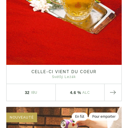
CELLE-CI VIENT DU COEUR
Světlý Ležák
32
4.6 %
IBU
ALC
En fût
Pour emporter
NOUVEAUTÉ