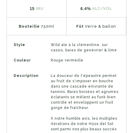
15
6.4%
IBU
ALC/VOL
Bouteille
750ml
Fût
Verre & ballon
Style
Wild ale à la clémentine, sur
cassis, baies de genévrier & lime
Couleur
Rouge vermeille
Description
La douceur de l'épeautre permet
au fruit de s'imposer en bouche
dans une cascade enivrante de
tannins. Baies boisées et agrumes
éclatants se mêlent au funk bien
contrôlé et enveloppent un fruit
gorgé de fraîcheur.
À notre humble avis, les multiples
itérations de notre Hijos del Sol
sont parmi nos plus beaux succès