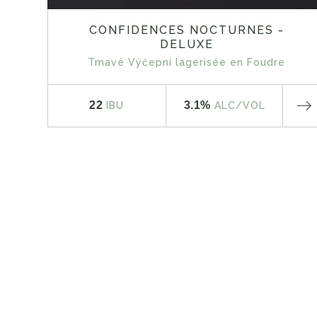
CONFIDENCES NOCTURNES -
DELUXE
Tmavé Výčepní lagerisée en Foudre
22
3.1%
IBU
ALC
/VOL