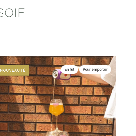
SOIF
En fût
Pour emporter
NOUVEAUTÉ