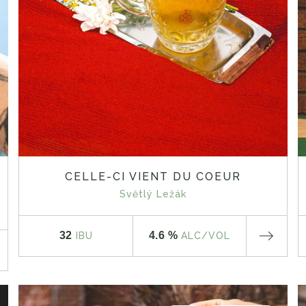
CELLE-CI VIENT DU COEUR
Světlý Ležák
32
4.6 %
IBU
ALC
/VOL