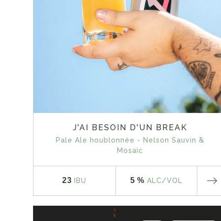
J'AI BESOIN D'UN BREAK
Pale Ale houblonnée - Nelson Sauvin &
Mosaic
23
5 %
IBU
ALC
/VOL