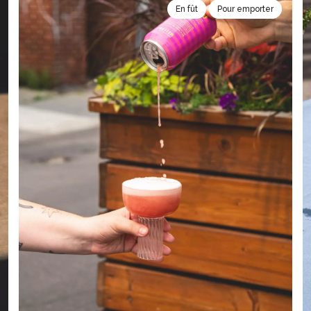
En fût
Pour emporter