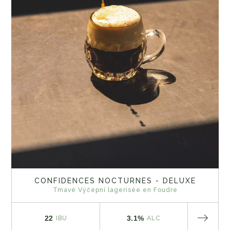
CONFIDENCES NOCTURNES - DELUXE
Tmavé Výčepní lagerisée en Foudre
22
3.1%
IBU
ALC