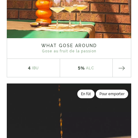
WHAT GOSE AROUND
Gose au fruit de la passion
4
5%
IBU
ALC
En fût
Pour emporter