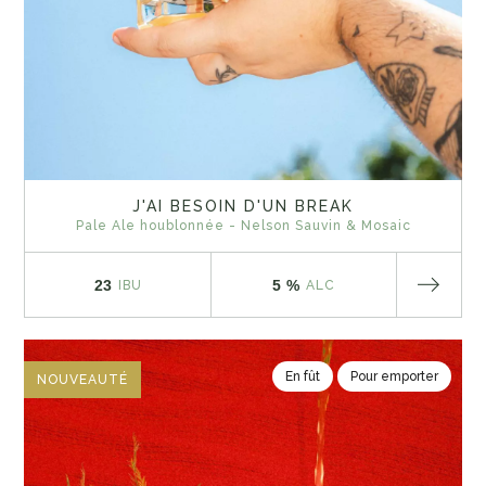
J'AI BESOIN D'UN BREAK
Pale Ale houblonnée - Nelson Sauvin & Mosaic
23
5 %
IBU
ALC
En fût
Pour emporter
NOUVEAUTÉ