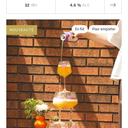
32
4.6 %
IBU
ALC
En fût
Pour emporter
NOUVEAUTÉ