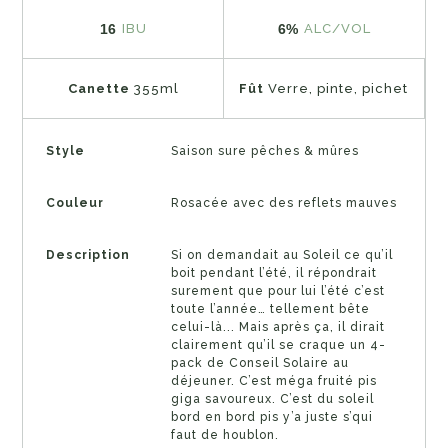
16
6%
IBU
ALC/VOL
Canette
355ml
Fût
Verre, pinte, pichet
Style
Saison sure pêches & mûres
Couleur
Rosacée avec des reflets mauves
Description
Si on demandait au Soleil ce qu’il
boit pendant l’été, il répondrait
surement que pour lui l’été c’est
toute l’année… tellement bête
celui-là... Mais après ça, il dirait
clairement qu’il se craque un 4-
pack de Conseil Solaire au
déjeuner. C’est méga fruité pis
giga savoureux. C’est du soleil
bord en bord pis y’a juste s’qui
faut de houblon.