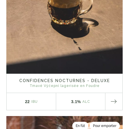
CONFIDENCES NOCTURNES - DELUXE
Tmavé Výčepní lagerisée en Foudre
22
3.1%
IBU
ALC
En fût
Pour emporter