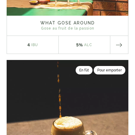
WHAT GOSE AROUND
Gose au fruit de la passion
4
5%
IBU
ALC
En fût
Pour emporter