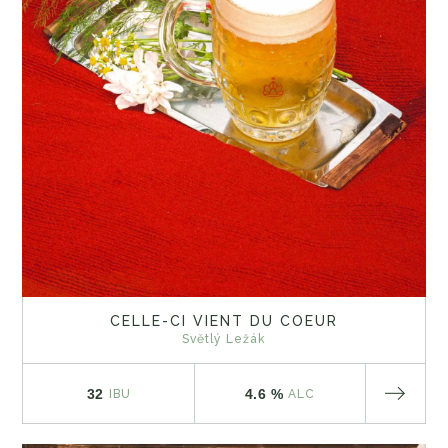
CELLE-CI VIENT DU COEUR
Světlý Ležák
32
4.6 %
IBU
ALC