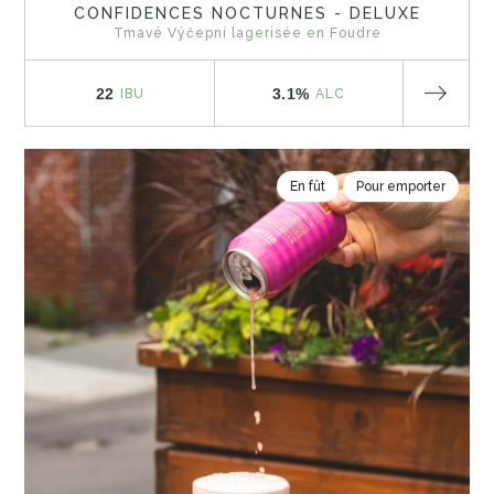
CONFIDENCES NOCTURNES - DELUXE
Tmavé Výčepní lagerisée en Foudre
22
3.1%
IBU
ALC
En fût
Pour emporter