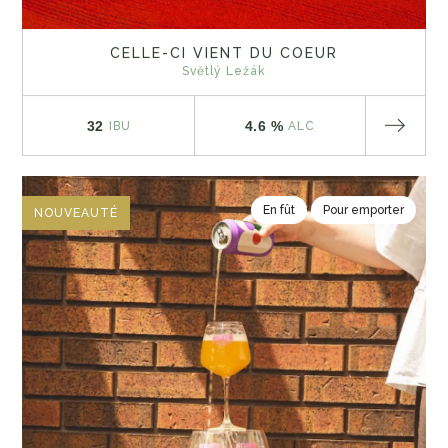
CELLE-CI VIENT DU COEUR
Světlý Ležák
32
4.6 %
IBU
ALC
En fût
Pour emporter
NOUVEAUTÉ