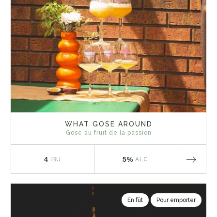
WHAT GOSE AROUND
Gose au fruit de la passion
4
5%
IBU
ALC
En fût
Pour emporter