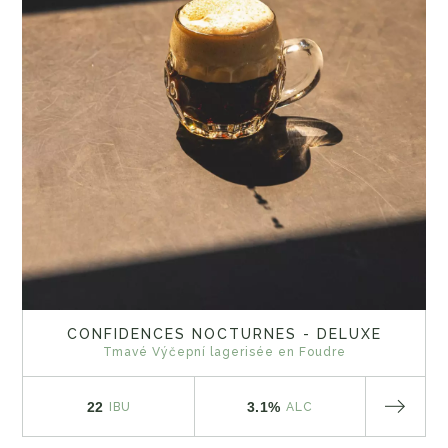
CONFIDENCES NOCTURNES - DELUXE
Tmavé Výčepní lagerisée en Foudre
22
3.1%
IBU
ALC