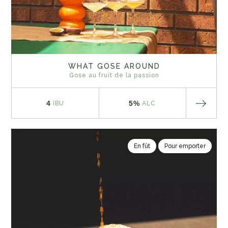
WHAT GOSE AROUND
Gose au fruit de la passion
4
5%
IBU
ALC
En fût
Pour emporter