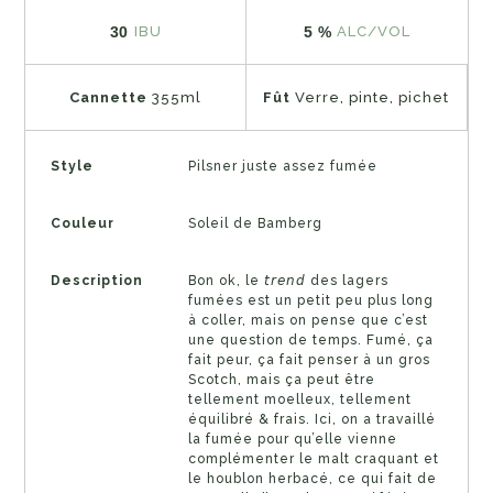
30
5 %
IBU
ALC/VOL
Cannette
355ml
Fût
Verre, pinte, pichet
Style
Pilsner juste assez fumée
Couleur
Soleil de Bamberg
Description
Bon ok, le 𝘵𝘳𝘦𝘯𝘥 des lagers
fumées est un petit peu plus long
à coller, mais on pense que c’est
une question de temps. Fumé, ça
fait peur, ça fait penser à un gros
Scotch, mais ça peut être
tellement moelleux, tellement
équilibré & frais. Ici, on a travaillé
la fumée pour qu’elle vienne
complémenter le malt craquant et
le houblon herbacé, ce qui fait de