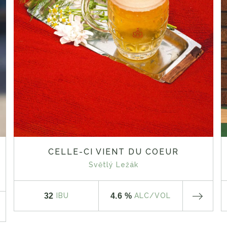
CELLE-CI VIENT DU COEUR
Světlý Ležák
32
4.6 %
IBU
ALC
/VOL