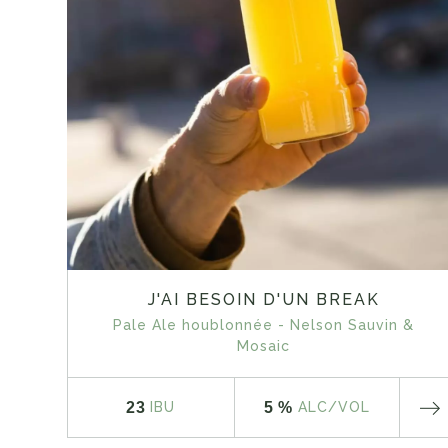
J'AI BESOIN D'UN BREAK
Pale Ale houblonnée - Nelson Sauvin &
Mosaic
23
5 %
IBU
ALC
/VOL