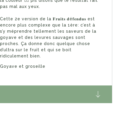
la couleur 🤷‍♀️ pis disons que le résultat fait
pas mal aux yeux.
Cette 2e version de la 𝐅𝐫𝐮𝐢𝐭𝐬 𝐝é𝐟𝐞𝐧𝐝𝐮𝐬 est
encore plus complexe que la 1ère: c’est à
s’y méprendre tellement les saveurs de la
goyave et des levures sauvages sont
proches. Ça donne donc quelque chose
d’ultra sur le fruit et qui se boit
ridiculement bien.
Goyave et groseille