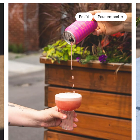
En fût
Pour emporter