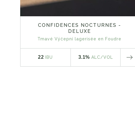
CONFIDENCES NOCTURNES -
DELUXE
Tmavé Výčepní lagerisée en Foudre
22
3.1%
IBU
ALC
/VOL