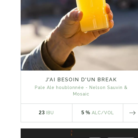
J'AI BESOIN D'UN BREAK
Pale Ale houblonnée - Nelson Sauvin &
Mosaic
23
5 %
IBU
ALC
/VOL