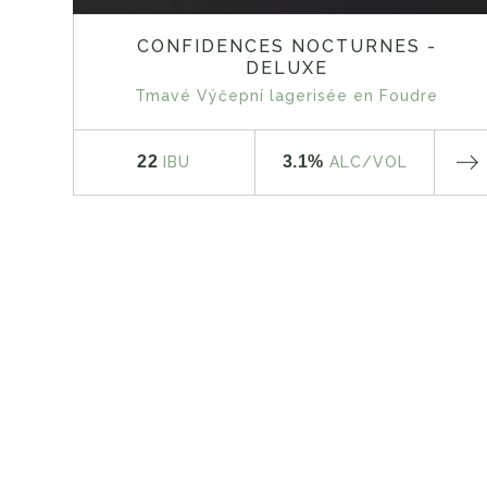
CONFIDENCES NOCTURNES -
DELUXE
Tmavé Výčepní lagerisée en Foudre
22
3.1%
IBU
ALC
/VOL