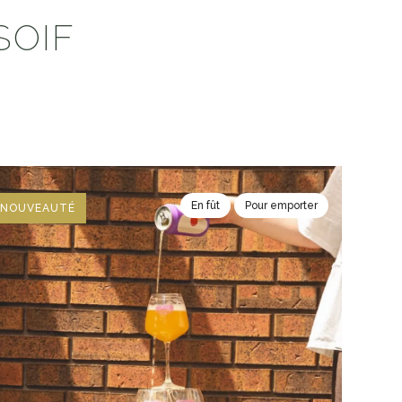
SOIF
En fût
Pour emporter
NOUVEAUTÉ