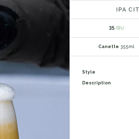
IPA CI
35
IBU
Canette
355ml
Style
Description