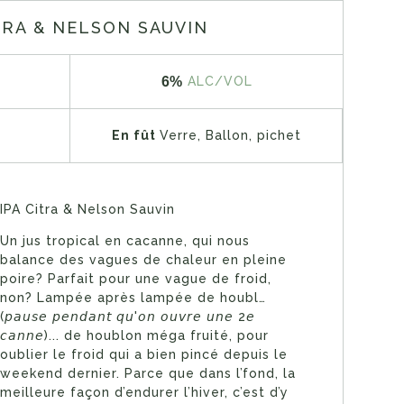
TRA & NELSON SAUVIN
6%
ALC/VOL
En fût
Verre, Ballon, pichet
IPA Citra & Nelson Sauvin
Un jus tropical en cacanne, qui nous
balance des vagues de chaleur en pleine
poire? Parfait pour une vague de froid,
non? Lampée après lampée de houbl…
(𝘱𝘢𝘶𝘴𝘦 𝘱𝘦𝘯𝘥𝘢𝘯𝘵 𝘲𝘶'𝘰𝘯 𝘰𝘶𝘷𝘳𝘦 𝘶𝘯𝘦 2𝘦
𝘤𝘢𝘯𝘯𝘦)... de houblon méga fruité, pour
oublier le froid qui a bien pincé depuis le
weekend dernier. Parce que dans l’fond, la
meilleure façon d’endurer l’hiver, c’est d’y