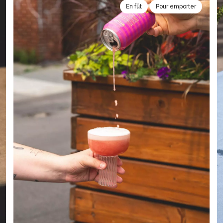
En fût
Pour emporter