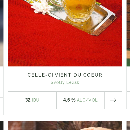
CELLE-CI VIENT DU COEUR
Světlý Ležák
32
4.6 %
IBU
ALC
/VOL