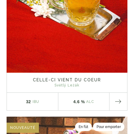
CELLE-CI VIENT DU COEUR
Světlý Ležák
32
4.6 %
IBU
ALC
En fût
Pour emporter
NOUVEAUTÉ