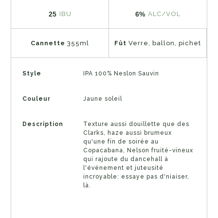
25
6%
IBU
ALC/VOL
Cannette
355ml
Fût
Verre, ballon, pichet
Style
IPA 100% Neslon Sauvin
Couleur
Jaune soleil
Description
Texture aussi douillette que des
Clarks, haze aussi brumeux
qu'une fin de soirée au
Copacabana, Nelson fruité-vineux
qui rajoute du dancehall à
l'événement et juteusité
incroyable: essaye pas d'niaiser,
là.