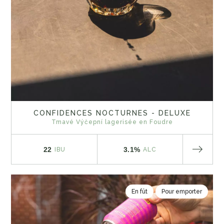
CONFIDENCES NOCTURNES - DELUXE
Tmavé Výčepní lagerisée en Foudre
22
3.1%
IBU
ALC
En fût
Pour emporter