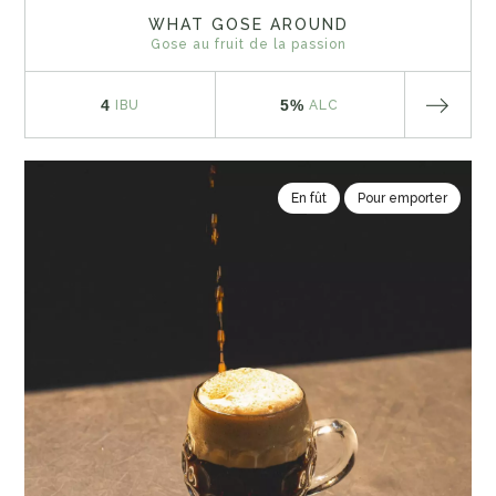
WHAT GOSE AROUND
Gose au fruit de la passion
4
5%
IBU
ALC
En fût
Pour emporter