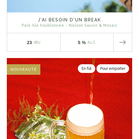
J'AI BESOIN D'UN BREAK
Pale Ale houblonnée - Nelson Sauvin & Mosaic
23
5 %
IBU
ALC
En fût
Pour emporter
NOUVEAUTÉ