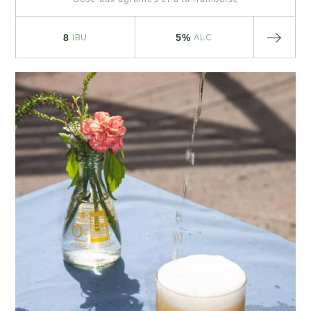
8
5%
IBU
ALC