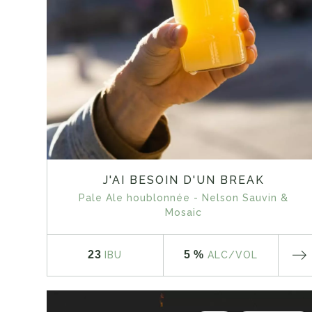
J'AI BESOIN D'UN BREAK
Pale Ale houblonnée - Nelson Sauvin &
Mosaic
23
5 %
IBU
ALC
/VOL