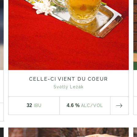
CELLE-CI VIENT DU COEUR
Světlý Ležák
32
4.6 %
IBU
ALC
/VOL