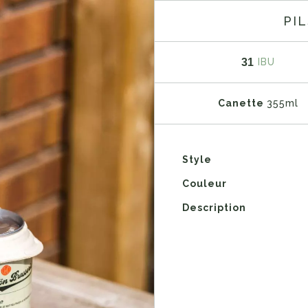
PI
31
IBU
Canette
355ml
Style
Couleur
Description