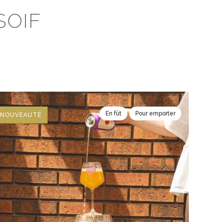
SOIF
En fût
Pour emporter
NOUVEAUTÉ