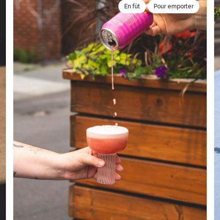
En fût
Pour emporter