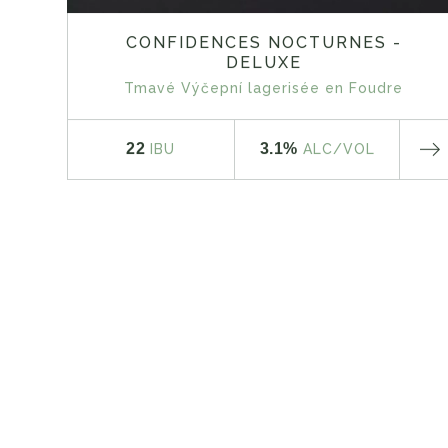
CONFIDENCES NOCTURNES -
DELUXE
Tmavé Výčepní lagerisée en Foudre
22
3.1%
IBU
ALC
/VOL