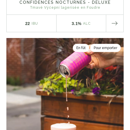
CONFIDENCES NOCTURNES - DELUXE
Tmavé Výčepní lagerisée en Foudre
22
3.1%
IBU
ALC
En fût
Pour emporter