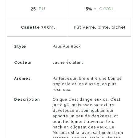
25
5%
IBU
ALC/VOL
Canette
355ml
Fût
Verre, pinte, pichet
Style
Pale Ale Rock
Couleur
Jaune éclatant
Arômes
Parfait équilibre entre une bombe
tropicale et les classiques plus
résineux.
Description
Oh que c’est dangereux ça. C’est
juste 5%, mais avec sa texture
duveteuse et son houblon qui
apporte un peu de 𝘥𝘢𝘯𝘬𝘯𝘦𝘴𝘴, on
peut facilement traverser le 4-
pack en clignant des yeux. Le
Mosaic est là, avec sa touche bien