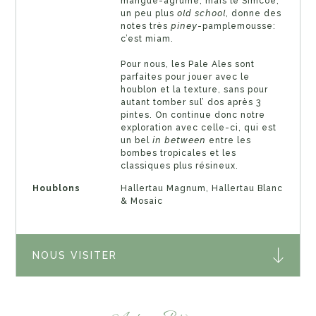
mangue-agrume, mais le Simcoe,
un peu plus 𝘰𝘭𝘥 𝘴𝘤𝘩𝘰𝘰𝘭, donne des
notes très 𝘱𝘪𝘯𝘦𝘺-pamplemousse:
c’est miam.
Pour nous, les Pale Ales sont
parfaites pour jouer avec le
houblon et la texture, sans pour
autant tomber sul’ dos après 3
pintes. On continue donc notre
exploration avec celle-ci, qui est
un bel 𝘪𝘯 𝘣𝘦𝘵𝘸𝘦𝘦𝘯 entre les
bombes tropicales et les
classiques plus résineux.
Houblons
Hallertau Magnum, Hallertau Blanc
& Mosaic
NOUS VISITER