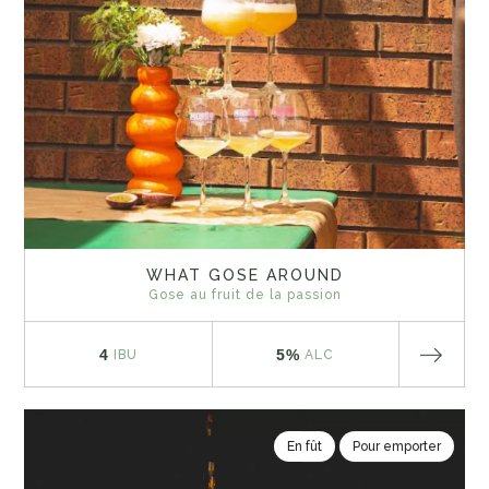
WHAT GOSE AROUND
Gose au fruit de la passion
4
5%
IBU
ALC
En fût
Pour emporter