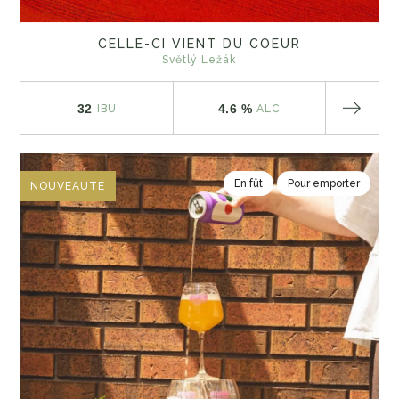
CELLE-CI VIENT DU COEUR
Světlý Ležák
32
4.6 %
IBU
ALC
En fût
Pour emporter
NOUVEAUTÉ