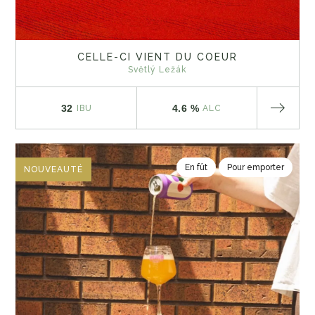
CELLE-CI VIENT DU COEUR
Světlý Ležák
32
4.6 %
IBU
ALC
En fût
Pour emporter
NOUVEAUTÉ