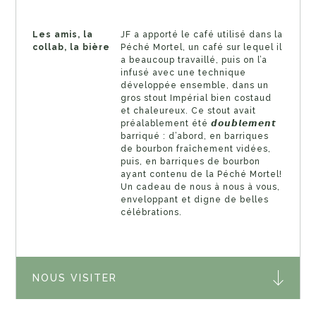
Les amis, la
JF a apporté le café utilisé dans la
collab, la bière
Péché Mortel, un café sur lequel il
a beaucoup travaillé, puis on l’a
infusé avec une technique
développée ensemble, dans un
gros stout Impérial bien costaud
et chaleureux. Ce stout avait
préalablement été 𝙙𝙤𝙪𝙗𝙡𝙚𝙢𝙚𝙣𝙩
barriqué : d’abord, en barriques
de bourbon fraîchement vidées,
puis, en barriques de bourbon
ayant contenu de la Péché Mortel!
Un cadeau de nous à nous à vous,
enveloppant et digne de belles
célébrations.
NOUS VISITER