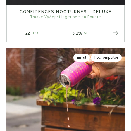
CONFIDENCES NOCTURNES - DELUXE
Tmavé Výčepní lagerisée en Foudre
22
3.1%
IBU
ALC
En fût
Pour emporter