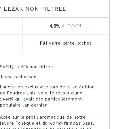
Ý LEŽÁK NON FILTRÉE
4.5%
ALC/VOL
Fût
Verre, pinte, pichet
Světlý Ležák non filtrée
Jaune paillasson
Lancée en exclusivité lors de la 2e édition
de Foudres Unis, voici le retour d’une
𝘚𝘷ě𝘵𝘭ý qui avait été particulièrement
populaire l’an dernier.
Axée sur le profil aromatique de notre
levure Tchèque et du 𝘸𝘰𝘳𝘭𝘥-𝘧𝘢𝘮𝘰𝘶𝘴 Saaz,