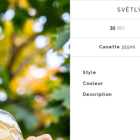
SVĚTL
30
IBU
Canette
355ml
Style
Couleur
Description