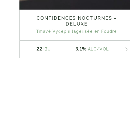
CONFIDENCES NOCTURNES -
DELUXE
Tmavé Výčepní lagerisée en Foudre
22
3.1%
IBU
ALC
/VOL