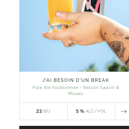
J'AI BESOIN D'UN BREAK
Pale Ale houblonnée - Nelson Sauvin &
Mosaic
23
5 %
IBU
ALC
/VOL