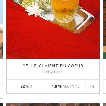
CELLE-CI VIENT DU COEUR
Světlý Ležák
32
4.6 %
IBU
ALC
/VOL