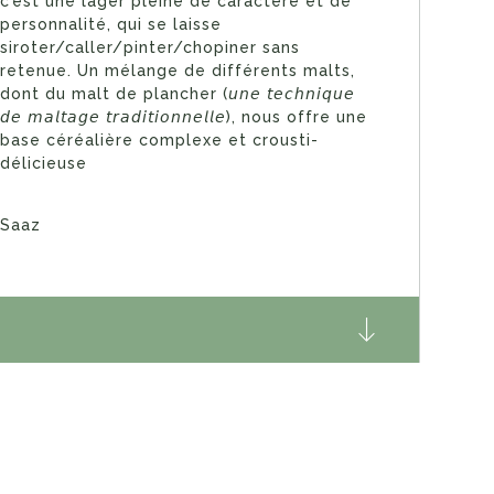
c’est une lager pleine de caractère et de
personnalité, qui se laisse
siroter/caller/pinter/chopiner sans
retenue. Un mélange de différents malts,
dont du malt de plancher (𝘶𝘯𝘦 𝘵𝘦𝘤𝘩𝘯𝘪𝘲𝘶𝘦
𝘥𝘦 𝘮𝘢𝘭𝘵𝘢𝘨𝘦 𝘵𝘳𝘢𝘥𝘪𝘵𝘪𝘰𝘯𝘯𝘦𝘭𝘭𝘦), nous offre une
base céréalière complexe et crousti-
délicieuse
Saaz