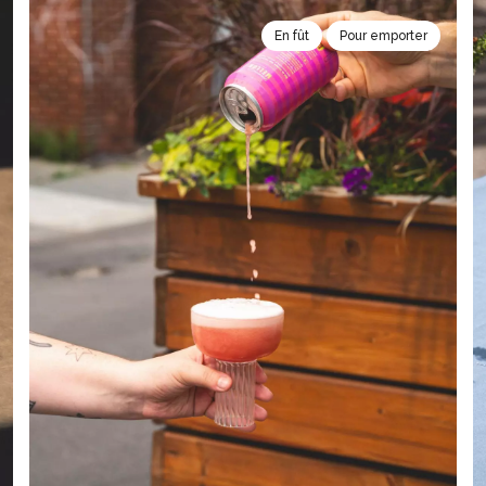
En fût
Pour emporter