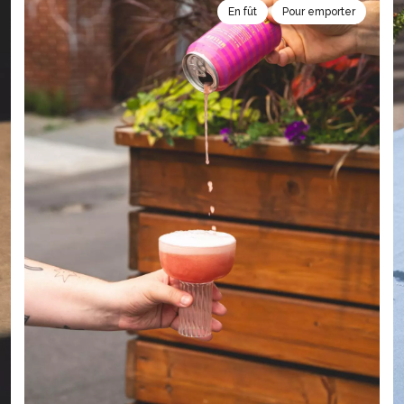
En fût
Pour emporter