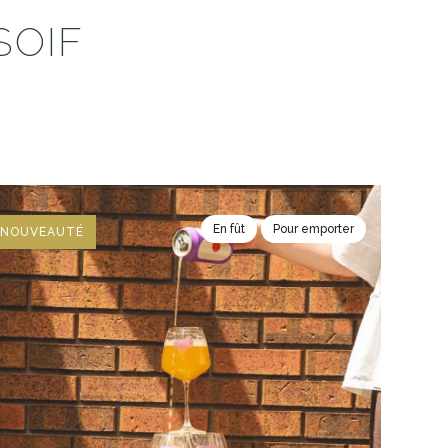
SOIF
En fût
Pour emporter
NOUVEAUTÉ