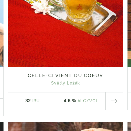
CELLE-CI VIENT DU COEUR
Světlý Ležák
32
4.6 %
IBU
ALC
/VOL