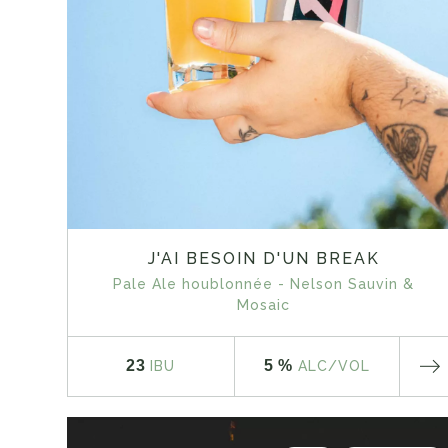
J'AI BESOIN D'UN BREAK
Pale Ale houblonnée - Nelson Sauvin &
Mosaic
23
5 %
IBU
ALC
/VOL