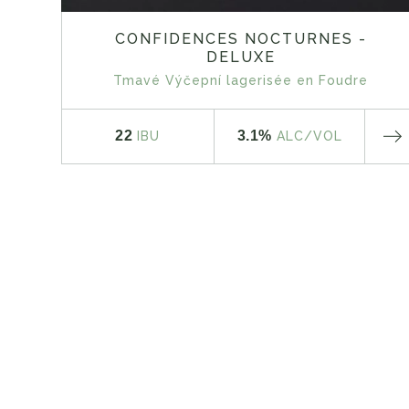
CONFIDENCES NOCTURNES -
DELUXE
Tmavé Výčepní lagerisée en Foudre
22
3.1%
IBU
ALC
/VOL