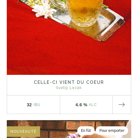
CELLE-CI VIENT DU COEUR
Světlý Ležák
32
4.6 %
IBU
ALC
En fût
Pour emporter
NOUVEAUTÉ