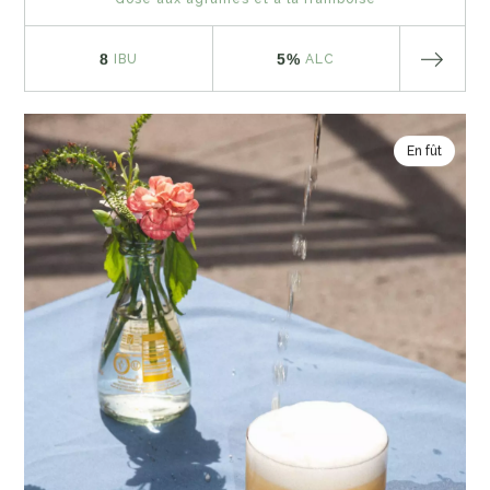
8
5%
IBU
ALC
En fût