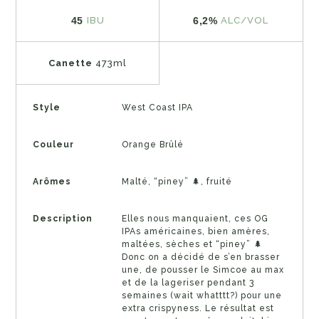
45
6,2%
IBU
ALC/VOL
Canette
473ml
Style
West Coast IPA
Couleur
Orange Brûlé
Arômes
Malté, “piney” 🌲, fruité
Description
Elles nous manquaient, ces OG
IPAs américaines, bien amères,
maltées, sèches et “piney” 🌲
Donc on a décidé de s’en brasser
une, de pousser le Simcoe au max
et de la lageriser pendant 3
semaines (wait whatttt?) pour une
extra crispyness. Le résultat est