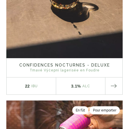
CONFIDENCES NOCTURNES - DELUXE
Tmavé Výčepní lagerisée en Foudre
22
3.1%
IBU
ALC
En fût
Pour emporter