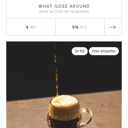
WHAT GOSE AROUND
Gose au fruit de la passion
4
5%
IBU
ALC
En fût
Pour emporter