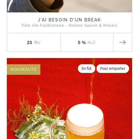
J'AI BESOIN D'UN BREAK
Pale Ale houblonnée - Nelson Sauvin & Mosaic
23
5 %
IBU
ALC
En fût
Pour emporter
NOUVEAUTÉ