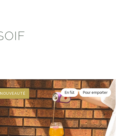
SOIF
En fût
Pour emporter
NOUVEAUTÉ