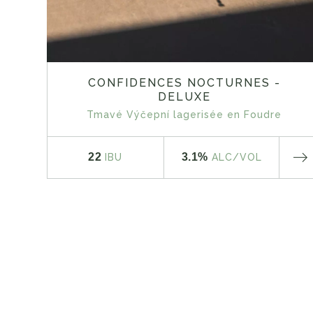
CONFIDENCES NOCTURNES -
DELUXE
Tmavé Výčepní lagerisée en Foudre
22
3.1%
IBU
ALC
/VOL