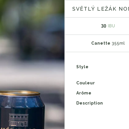
SVĚTLÝ LEŽÁK NO
30
IBU
Canette
355ml
Style
Couleur
Arôme
Description