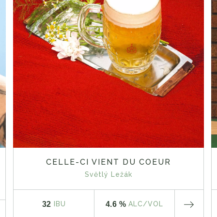
CELLE-CI VIENT DU COEUR
Světlý Ležák
32
4.6 %
IBU
ALC
/VOL