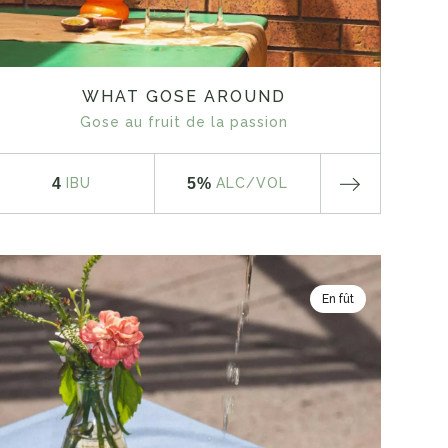
WHAT GOSE AROUND
Gose au fruit de la passion
4
5%
IBU
ALC
/VOL
En fût