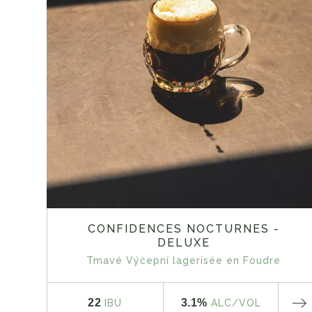
CONFIDENCES NOCTURNES -
DELUXE
Tmavé Výčepní lagerisée en Foudre
22
3.1%
IBU
ALC
/VOL