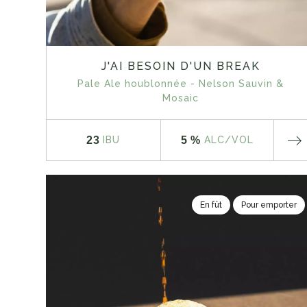
J'AI BESOIN D'UN BREAK
Pale Ale houblonnée - Nelson Sauvin &
Mosaic
23
5 %
IBU
ALC
/VOL
En fût
Pour emporter