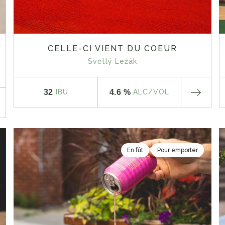
CELLE-CI VIENT DU COEUR
Světlý Ležák
32
4.6 %
IBU
ALC
/VOL
En fût
Pour emporter