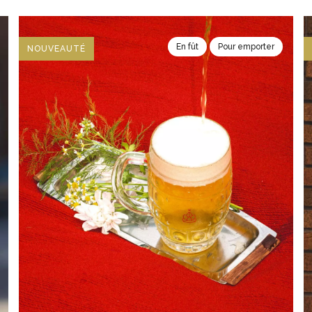
En fût
Pour emporter
NOUVEAUTÉ