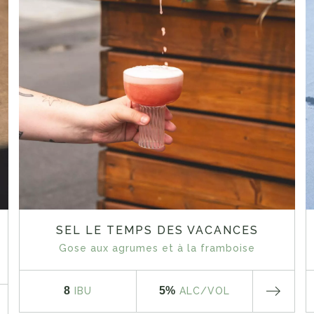
SEL LE TEMPS DES VACANCES
Gose aux agrumes et à la framboise
8
5%
IBU
ALC
/VOL