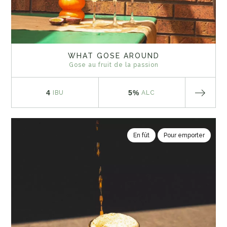
WHAT GOSE AROUND
Gose au fruit de la passion
4
5%
IBU
ALC
En fût
Pour emporter