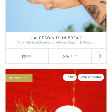
J'AI BESOIN D'UN BREAK
Pale Ale houblonnée - Nelson Sauvin & Mosaic
23
5 %
IBU
ALC
En fût
Pour emporter
NOUVEAUTÉ