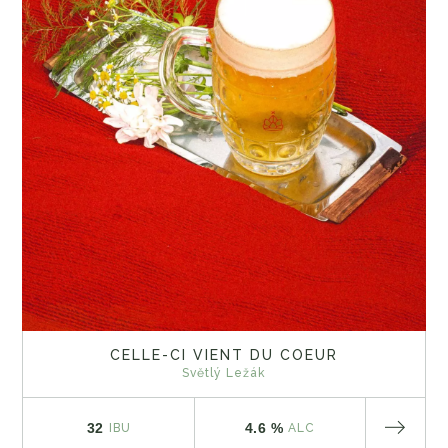
CELLE-CI VIENT DU COEUR
Světlý Ležák
32
4.6 %
IBU
ALC