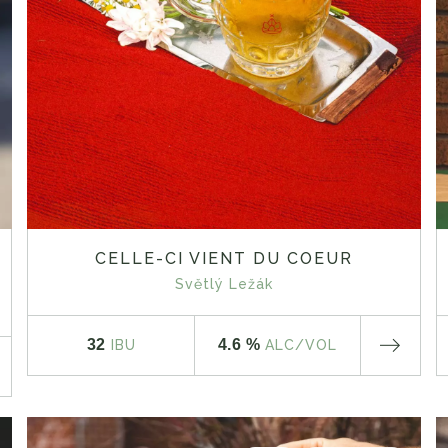
CELLE-CI VIENT DU COEUR
Světlý Ležák
32
4.6 %
IBU
ALC
/VOL