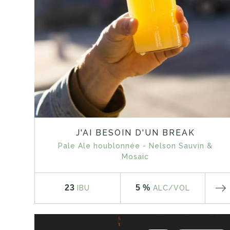
J'AI BESOIN D'UN BREAK
Pale Ale houblonnée - Nelson Sauvin &
Mosaic
23
5 %
IBU
ALC
/VOL