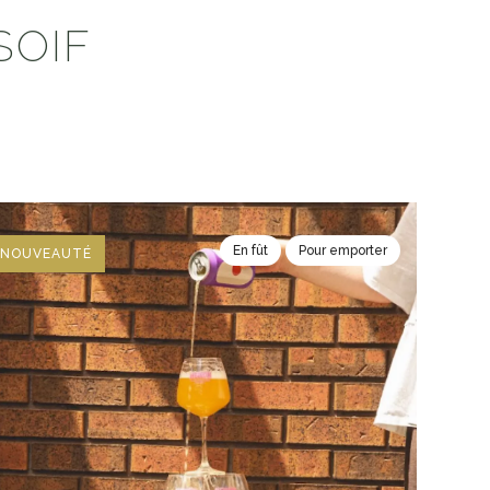
SOIF
En fût
Pour emporter
NOUVEAUTÉ