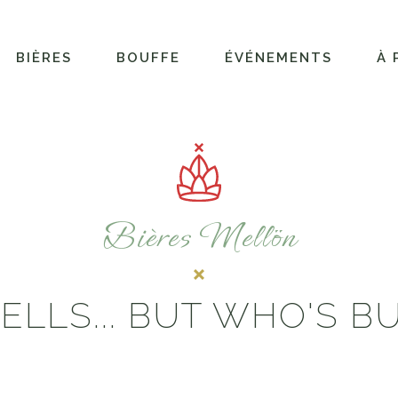
BIÈRES
BOUFFE
ÉVÉNEMENTS
À 
Bières Mellön
SELLS... BUT WHO'S B