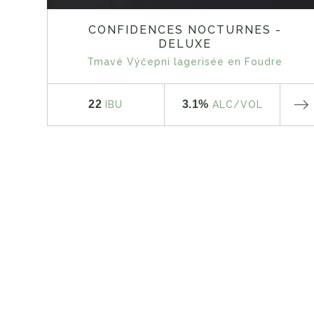
CONFIDENCES NOCTURNES -
DELUXE
Tmavé Výčepní lagerisée en Foudre
22
3.1%
IBU
ALC
/VOL