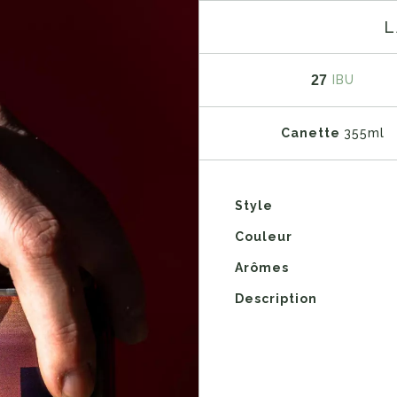
L
27
IBU
Canette
355ml
Style
Couleur
Arômes
Description