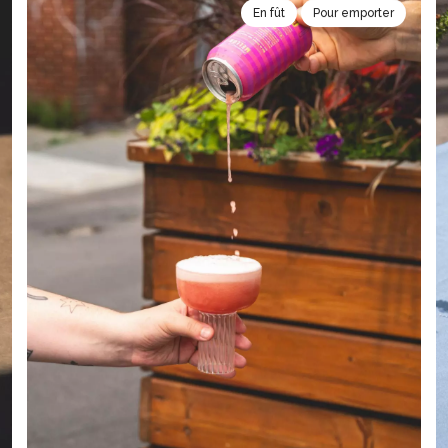
En fût
Pour emporter