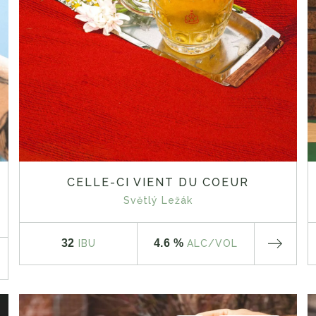
CELLE-CI VIENT DU COEUR
Světlý Ležák
32
4.6 %
IBU
ALC
/VOL