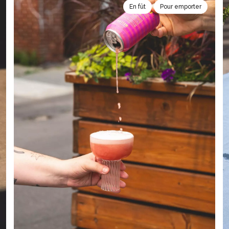
En fût
Pour emporter