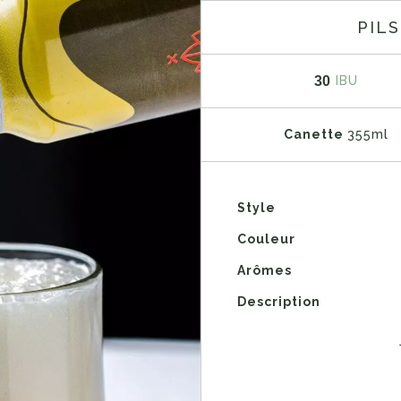
PIL
30
IBU
Canette
355ml
Style
Couleur
Arômes
Description