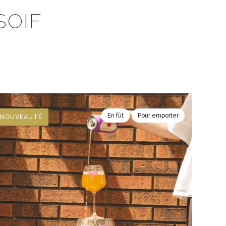
SOIF
En fût
Pour emporter
NOUVEAUTÉ