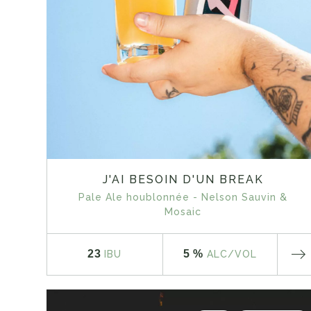
J'AI BESOIN D'UN BREAK
Pale Ale houblonnée - Nelson Sauvin &
Mosaic
23
5 %
IBU
ALC
/VOL