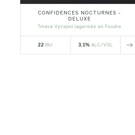
CONFIDENCES NOCTURNES -
DELUXE
Tmavé Výčepní lagerisée en Foudre
22
3.1%
IBU
ALC
/VOL