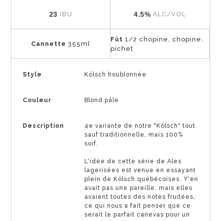
23
4.5%
IBU
ALC/VOL
Fût
1/2 chopine, chopine,
Cannette
355ml
pichet
Style
Kölsch houblonnée
Couleur
Blond pâle
Description
4e variante de notre "Kölsch" tout
sauf traditionnelle, mais 100%
soif.
L'idée de cette série de Ales
lagerisées est venue en essayant
plein de Kölsch québécoises. Y'en
avait pas une pareille, mais elles
avaient toutes des notes fruitées,
ce qui nous a fait penser que ce
serait le parfait canevas pour un