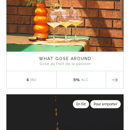
WHAT GOSE AROUND
Gose au fruit de la passion
4
5%
IBU
ALC
En fût
Pour emporter