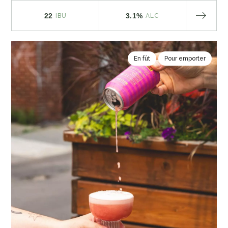
22
3.1%
IBU
ALC
En fût
Pour emporter