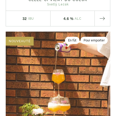
Světlý Ležák
32
4.6 %
IBU
ALC
En fût
Pour emporter
NOUVEAUTÉ