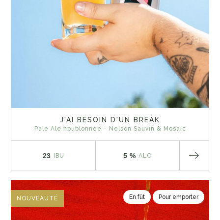
J'AI BESOIN D'UN BREAK
Pale Ale houblonnée - Nelson Sauvin & Mosaic
23
5 %
IBU
ALC
En fût
Pour emporter
NOUVEAUTÉ