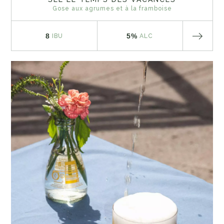
Gose aux agrumes et à la framboise
8
5%
IBU
ALC