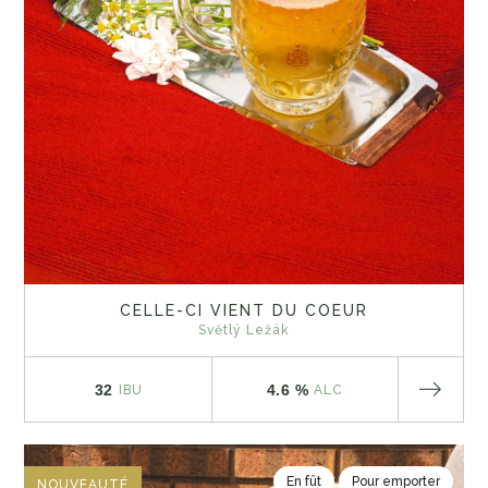
CELLE-CI VIENT DU COEUR
Světlý Ležák
32
4.6 %
IBU
ALC
En fût
Pour emporter
NOUVEAUTÉ