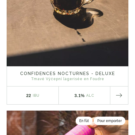
CONFIDENCES NOCTURNES - DELUXE
Tmavé Výčepní lagerisée en Foudre
22
3.1%
IBU
ALC
En fût
Pour emporter