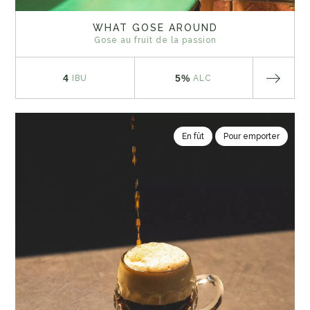
WHAT GOSE AROUND
Gose au fruit de la passion
4
5%
IBU
ALC
En fût
Pour emporter