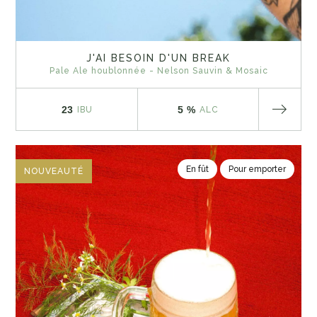
J'AI BESOIN D'UN BREAK
Pale Ale houblonnée - Nelson Sauvin & Mosaic
23
5 %
IBU
ALC
En fût
Pour emporter
NOUVEAUTÉ