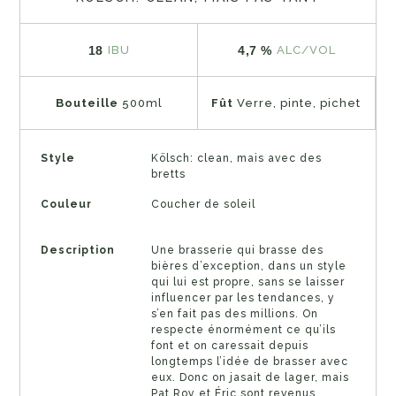
18
4,7 %
IBU
ALC/VOL
Bouteille
500ml
Fût
Verre, pinte, pichet
Style
Kölsch: clean, mais avec des
bretts
Couleur
Coucher de soleil
Description
Une brasserie qui brasse des
bières d’exception, dans un style
qui lui est propre, sans se laisser
influencer par les tendances, y
s’en fait pas des millions. On
respecte énormément ce qu’ils
font et on caressait depuis
longtemps l’idée de brasser avec
eux. Donc on jasait de lager, mais
Pat Roy et Éric sont revenus