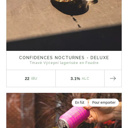
CONFIDENCES NOCTURNES - DELUXE
Tmavé Výčepní lagerisée en Foudre
22
3.1%
IBU
ALC
En fût
Pour emporter