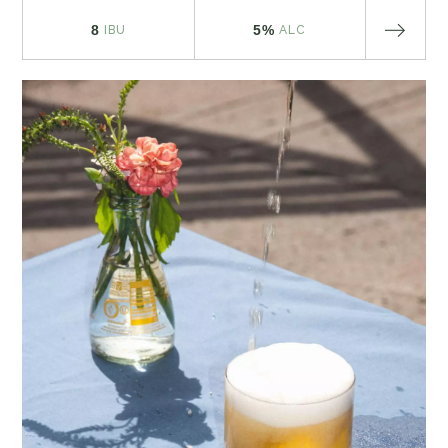
8
5%
IBU
ALC