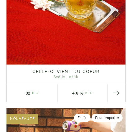
CELLE-CI VIENT DU COEUR
Světlý Ležák
32
4.6 %
IBU
ALC
En fût
Pour emporter
NOUVEAUTÉ