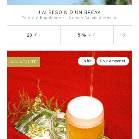
J'AI BESOIN D'UN BREAK
Pale Ale houblonnée - Nelson Sauvin & Mosaic
23
5 %
IBU
ALC
En fût
Pour emporter
NOUVEAUTÉ