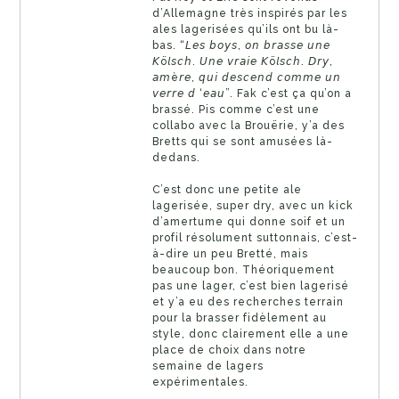
d’Allemagne très inspirés par les
ales lagerisées qu’ils ont bu là-
bas. “𝘓𝘦𝘴 𝘣𝘰𝘺𝘴, 𝘰𝘯 𝘣𝘳𝘢𝘴𝘴𝘦 𝘶𝘯𝘦
𝘒ö𝘭𝘴𝘤𝘩. 𝘜𝘯𝘦 𝘷𝘳𝘢𝘪𝘦 𝘒ö𝘭𝘴𝘤𝘩. 𝘋𝘳𝘺,
𝘢𝘮è𝘳𝘦, 𝘲𝘶𝘪 𝘥𝘦𝘴𝘤𝘦𝘯𝘥 𝘤𝘰𝘮𝘮𝘦 𝘶𝘯
𝘷𝘦𝘳𝘳𝘦 𝘥 ‘𝘦𝘢𝘶”. Fak c’est ça qu’on a
brassé. Pis comme c’est une
collabo avec la Brouërie, y’a des
Bretts qui se sont amusées là-
dedans.
C’est donc une petite ale
lagerisée, super dry, avec un kick
d’amertume qui donne soif et un
profil résolument suttonnais, c’est-
à-dire un peu Bretté, mais
beaucoup bon. Théoriquement
pas une lager, c’est bien lagerisé
et y’a eu des recherches terrain
pour la brasser fidèlement au
style, donc clairement elle a une
place de choix dans notre
semaine de lagers
expérimentales.