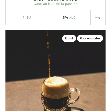
Gose au fruit de la passion
4
5%
IBU
ALC
En fût
Pour emporter