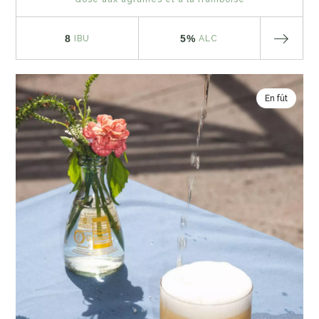
8
5%
IBU
ALC
En fût