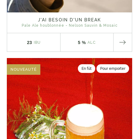
J'AI BESOIN D'UN BREAK
Pale Ale houblonnée - Nelson Sauvin & Mosaic
23
5 %
IBU
ALC
En fût
Pour emporter
NOUVEAUTÉ