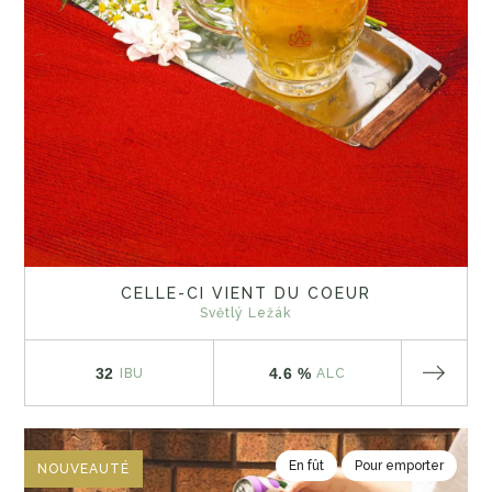
CELLE-CI VIENT DU COEUR
Světlý Ležák
32
4.6 %
IBU
ALC
En fût
Pour emporter
NOUVEAUTÉ