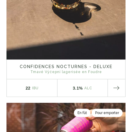
CONFIDENCES NOCTURNES - DELUXE
Tmavé Výčepní lagerisée en Foudre
22
3.1%
IBU
ALC
En fût
Pour emporter