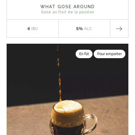
WHAT GOSE AROUND
Gose au fruit de la passion
4
5%
IBU
ALC
En fût
Pour emporter