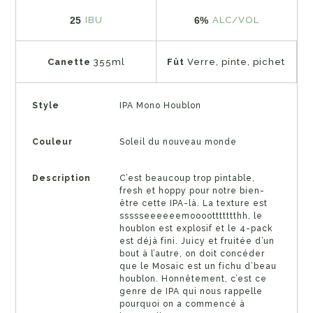
25
6%
IBU
ALC/VOL
Canette
355ml
Fût
Verre, pinte, pichet
Style
IPA Mono Houblon
Couleur
Soleil du nouveau monde
Description
C’est beaucoup trop pintable,
fresh et hoppy pour notre bien-
être cette IPA-là. La texture est
ssssseeeeeemoooottttttthh, le
houblon est explosif et le 4-pack
est déjà fini. Juicy et fruitée d’un
bout à l’autre, on doit concéder
que le Mosaic est un fichu d’beau
houblon. Honnêtement, c’est ce
genre de IPA qui nous rappelle
pourquoi on a commencé à