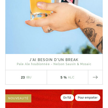
J'AI BESOIN D'UN BREAK
Pale Ale houblonnée - Nelson Sauvin & Mosaic
23
5 %
IBU
ALC
En fût
Pour emporter
NOUVEAUTÉ