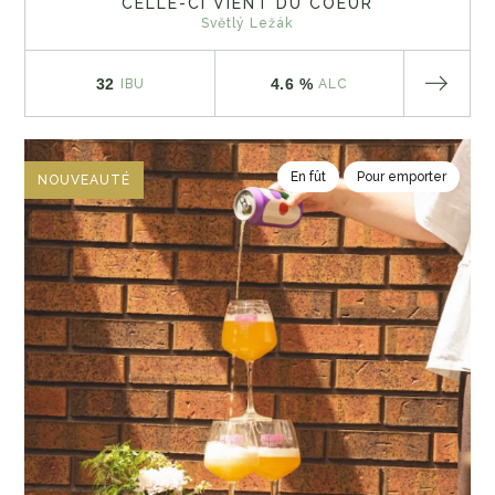
CELLE-CI VIENT DU COEUR
Světlý Ležák
32
4.6 %
IBU
ALC
En fût
Pour emporter
NOUVEAUTÉ