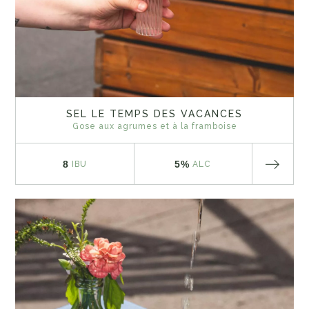
SEL LE TEMPS DES VACANCES
Gose aux agrumes et à la framboise
8
5%
IBU
ALC