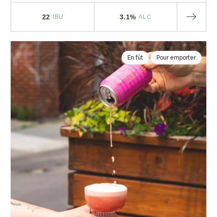
22
3.1%
IBU
ALC
En fût
Pour emporter