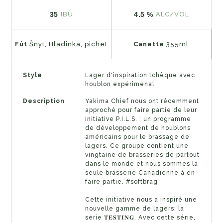
35
4.5 %
IBU
ALC/VOL
Fût
Šnyt, Hladinka, pichet
Canette
355ml
Style
Lager d'inspiration tchèque avec
houblon expérimenal
Description
Yakima Chief nous ont récemment
approché pour faire partie de leur
initiative P.I.L.S. : un programme
de développement de houblons
américains pour le brassage de
lagers. Ce groupe contient une
vingtaine de brasseries de partout
dans le monde et nous sommes la
seule brasserie Canadienne à en
faire partie. #softbrag
Cette initiative nous a inspiré une
nouvelle gamme de lagers: la
série 𝐓𝐄𝐒𝐓𝐈𝐍𝐆. Avec cette série,