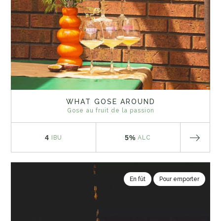
WHAT GOSE AROUND
Gose au fruit de la passion
4
5%
IBU
ALC
En fût
Pour emporter