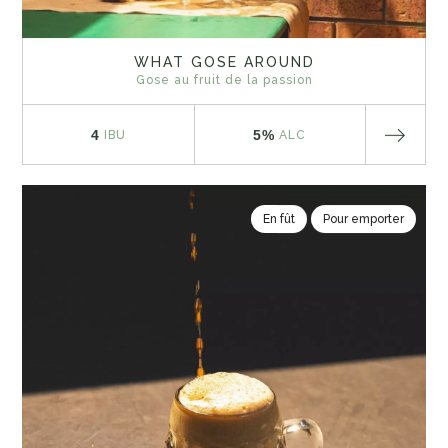
WHAT GOSE AROUND
Gose au fruit de la passion
4
5%
IBU
ALC
En fût
Pour emporter