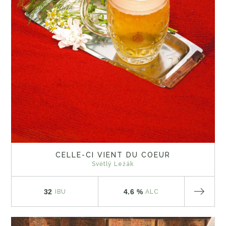
CELLE-CI VIENT DU COEUR
Světlý Ležák
32
4.6 %
IBU
ALC