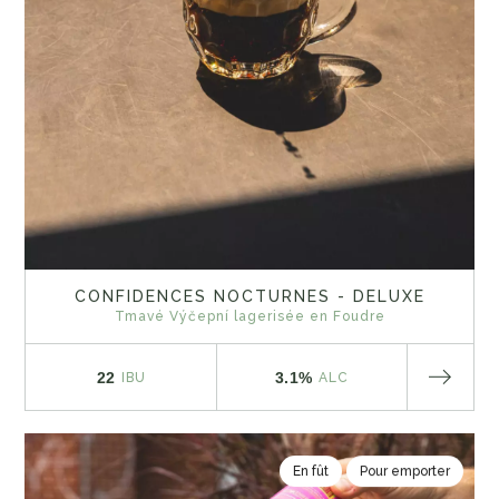
CONFIDENCES NOCTURNES - DELUXE
Tmavé Výčepní lagerisée en Foudre
22
3.1%
IBU
ALC
En fût
Pour emporter