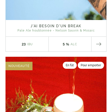
J'AI BESOIN D'UN BREAK
Pale Ale houblonnée - Nelson Sauvin & Mosaic
23
5 %
IBU
ALC
En fût
Pour emporter
NOUVEAUTÉ