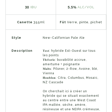
30
5.5%
IBU
ALC/VOL
Canette
355ml
Fût
Verre, pinte, pichet
Style
New-Californian Pale Ale
Description
𝐓𝐞𝐬𝐭: hybride Est-Ouest sur tous
les points
𝐓𝐡é𝐨𝐫𝐢𝐞: buvabilité accrue,
amertume + poignante
𝐌𝐚𝐥𝐭𝐬: Pilsner, 2-Row, Avoine, blé,
Vienna
𝐇𝐨𝐮𝐛𝐥𝐨𝐧: Citra, Columbus, Mosaic,
NZ Cascade
On cherchait ici à créer un
hybride qui se situait exactement
au centre entre une West Coast
IPA maltée, sèche, amère,
résineuse et une NEIPA crémeuse,