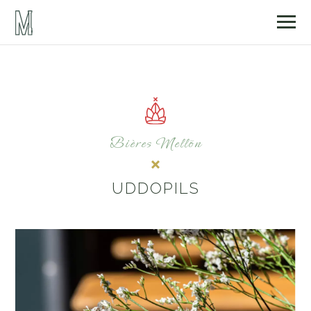
Bières Mellön
UDDOPILS