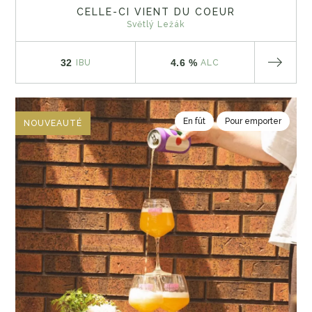
CELLE-CI VIENT DU COEUR
Světlý Ležák
32
4.6 %
IBU
ALC
En fût
Pour emporter
NOUVEAUTÉ