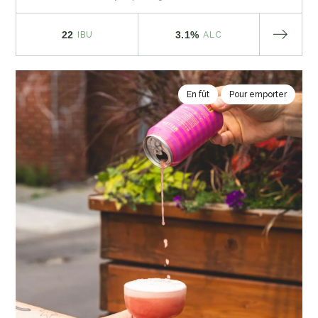
22
3.1%
IBU
ALC
En fût
Pour emporter