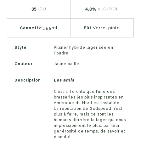
35
4,8%
IBU
ALC/VOL
Cannette
355ml
Fût
Verre, pinte
Style
Pilsner hybride lagerisée en
Foudre
Couleur
Jaune paille
Description
𝙇𝙚𝙨 𝙖𝙢𝙞𝙨
C’est à Toronto que l’une des
brasseries les plus inspirantes en
Amérique du Nord est installée.
La réputation de Godspeed n’est
plus à faire, mais ce sont les
humains derrière la lager qui nous
impressionnent le plus, par leur
générosité de temps, de savoir et
d’amitié.