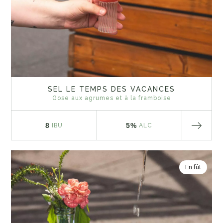
SEL LE TEMPS DES VACANCES
Gose aux agrumes et à la framboise
8
5%
IBU
ALC
En fût