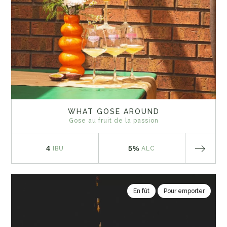
WHAT GOSE AROUND
Gose au fruit de la passion
4
5%
IBU
ALC
En fût
Pour emporter