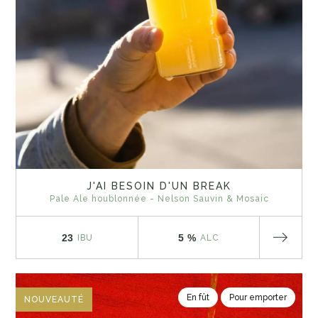
J'AI BESOIN D'UN BREAK
Pale Ale houblonnée - Nelson Sauvin & Mosaic
23
5 %
IBU
ALC
En fût
Pour emporter
NOUVEAUTÉ