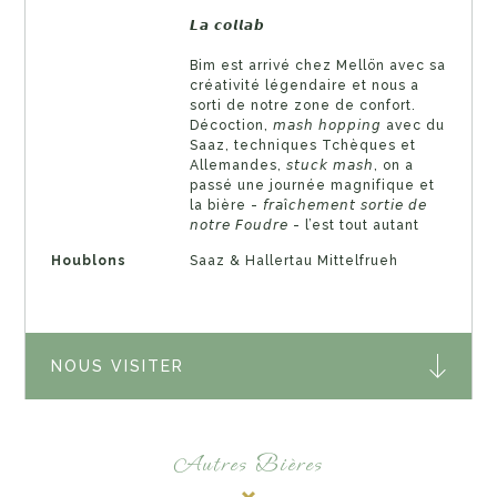
𝙇𝙖 𝙘𝙤𝙡𝙡𝙖𝙗
Bim est arrivé chez Mellön avec sa
créativité légendaire et nous a
sorti de notre zone de confort.
Décoction, 𝘮𝘢𝘴𝘩 𝘩𝘰𝘱𝘱𝘪𝘯𝘨 avec du
Saaz, techniques Tchèques et
Allemandes, 𝘴𝘵𝘶𝘤𝘬 𝘮𝘢𝘴𝘩, on a
passé une journée magnifique et
la bière - 𝘧𝘳𝘢î𝘤𝘩𝘦𝘮𝘦𝘯𝘵 𝘴𝘰𝘳𝘵𝘪𝘦 𝘥𝘦
𝘯𝘰𝘵𝘳𝘦 𝘍𝘰𝘶𝘥𝘳𝘦 - l’est tout autant
Houblons
Saaz & Hallertau Mittelfrueh
NOUS VISITER
Autres Bières