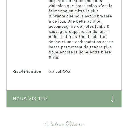
Inspirée autant des mondes
vinicoles que brassicoles, c’est la
fermentation mixte la plus
𝘱𝘪𝘯𝘵𝘢𝘣𝘭𝘦 que nous ayons brassée
à ce jour. Une belle acidité,
accompagnée de notes funky &
sauvages, s’appuie sur du raisin
délicat et frais. Une finale très
sèche et une carbonatation assez
basse permettent de rendre plus
floue encore la ligne entre bière
& vin.
Gazéification
2.2 vol CO2
NOUS VISITER
Autres Bières