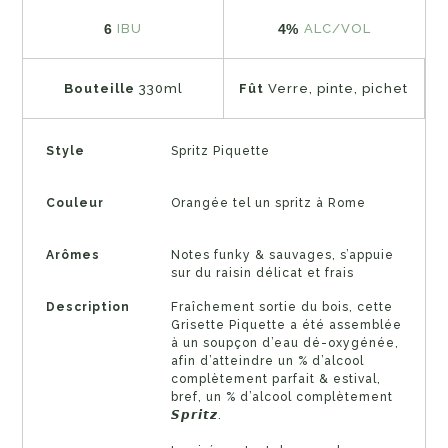
6
4%
IBU
ALC/VOL
Bouteille
330ml
Fût
Verre, pinte, pichet
Style
Spritz Piquette
Couleur
Orangée tel un spritz à Rome
Arômes
Notes funky & sauvages, s’appuie
sur du raisin délicat et frais
Description
Fraîchement sortie du bois, cette
Grisette Piquette a été assemblée
à un soupçon d’eau dé-oxygénée,
afin d’atteindre un % d’alcool
complètement parfait & estival,
bref, un % d’alcool complètement
𝙎𝙥𝙧𝙞𝙩𝙯.