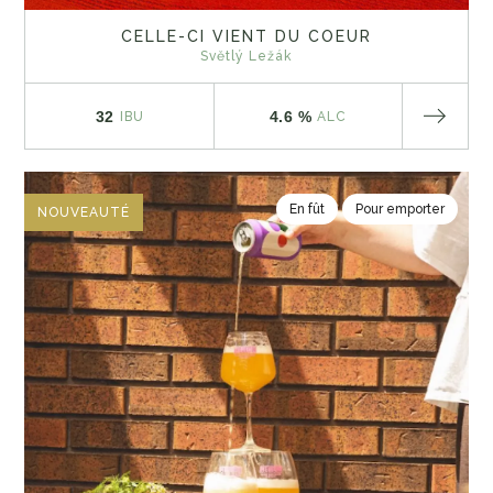
CELLE-CI VIENT DU COEUR
Světlý Ležák
32
4.6 %
IBU
ALC
En fût
Pour emporter
NOUVEAUTÉ