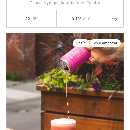
Tmavé Výčepní lagerisée en Foudre
22
3.1%
IBU
ALC
En fût
Pour emporter