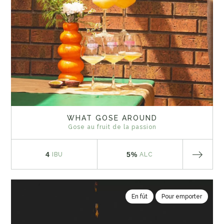
WHAT GOSE AROUND
Gose au fruit de la passion
4
5%
IBU
ALC
En fût
Pour emporter