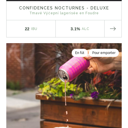
CONFIDENCES NOCTURNES - DELUXE
Tmavé Výčepní lagerisée en Foudre
22
3.1%
IBU
ALC
En fût
Pour emporter