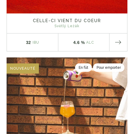
CELLE-CI VIENT DU COEUR
Světlý Ležák
32
4.6 %
IBU
ALC
En fût
Pour emporter
NOUVEAUTÉ