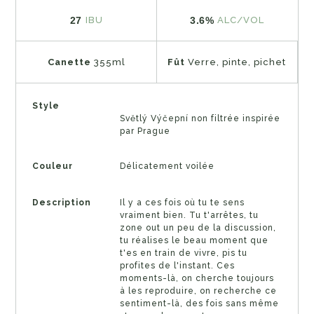
27
3.6%
IBU
ALC/VOL
Canette
355ml
Fût
Verre, pinte, pichet
Style
Světlý Výčepní non filtrée inspirée
par Prague
Couleur
Délicatement voilée
Description
Il y a ces fois où tu te sens
vraiment bien. Tu t'arrêtes, tu
zone out un peu de la discussion,
tu réalises le beau moment que
t'es en train de vivre, pis tu
profites de l'instant. Ces
moments-là, on cherche toujours
à les reproduire, on recherche ce
sentiment-là, des fois sans même