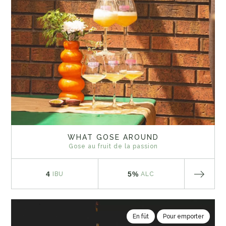
WHAT GOSE AROUND
Gose au fruit de la passion
4
5%
IBU
ALC
En fût
Pour emporter