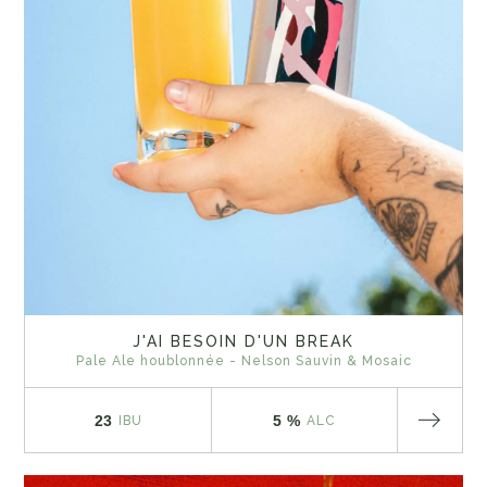
J'AI BESOIN D'UN BREAK
Pale Ale houblonnée - Nelson Sauvin & Mosaic
23
5 %
IBU
ALC