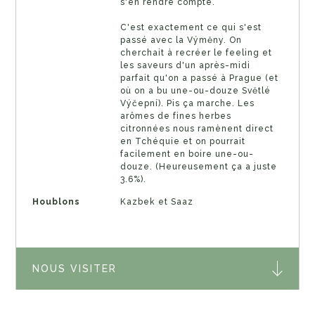
s'en rendre compte.
C'est exactement ce qui s'est
passé avec la Výměny. On
cherchait à recréer le feeling et
les saveurs d'un après-midi
parfait qu'on a passé à Prague (et
où on a bu une-ou-douze Světlé
Výčepní). Pis ça marche. Les
arômes de fines herbes
citronnées nous ramènent direct
en Tchéquie et on pourrait
facilement en boire une-ou-
douze. (Heureusement ça a juste
3.6%).
Houblons
Kazbek et Saaz
NOUS VISITER