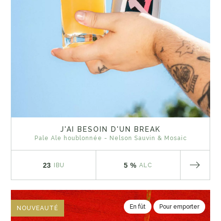
J'AI BESOIN D'UN BREAK
Pale Ale houblonnée - Nelson Sauvin & Mosaic
23
5 %
IBU
ALC
En fût
Pour emporter
NOUVEAUTÉ