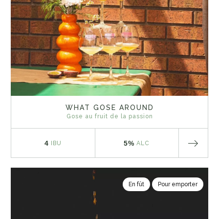
WHAT GOSE AROUND
Gose au fruit de la passion
4
5%
IBU
ALC
En fût
Pour emporter