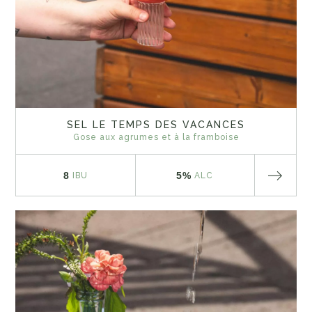
SEL LE TEMPS DES VACANCES
Gose aux agrumes et à la framboise
8
5%
IBU
ALC