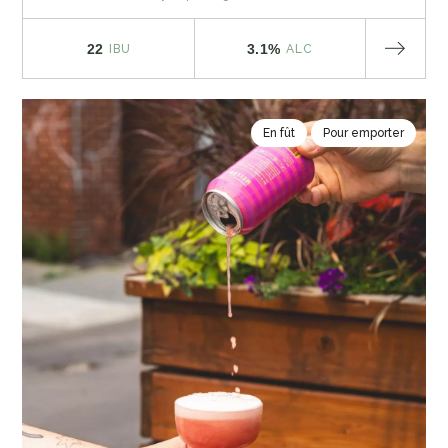
22
3.1%
IBU
ALC
En fût
Pour emporter