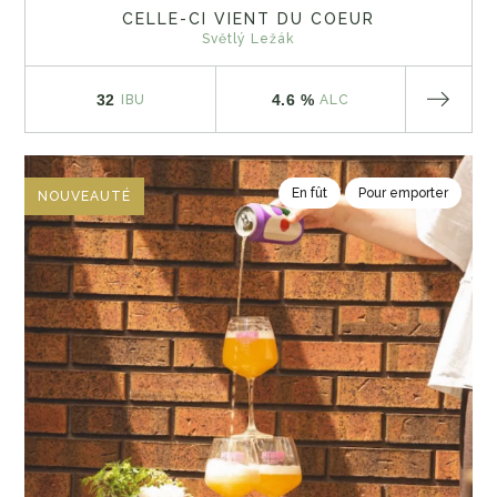
CELLE-CI VIENT DU COEUR
Světlý Ležák
32
4.6 %
IBU
ALC
En fût
Pour emporter
NOUVEAUTÉ