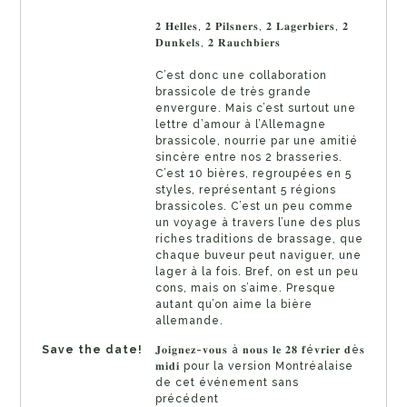
𝟐 𝐇𝐞𝐥𝐥𝐞𝐬, 𝟐 𝐏𝐢𝐥𝐬𝐧𝐞𝐫𝐬, 𝟐 𝐋𝐚𝐠𝐞𝐫𝐛𝐢𝐞𝐫𝐬, 𝟐
𝐃𝐮𝐧𝐤𝐞𝐥𝐬, 𝟐 𝐑𝐚𝐮𝐜𝐡𝐛𝐢𝐞𝐫𝐬
C’est donc une collaboration
brassicole de très grande
envergure. Mais c’est surtout une
lettre d’amour à l’Allemagne
brassicole, nourrie par une amitié
sincère entre nos 2 brasseries.
C’est 10 bières, regroupées en 5
styles, représentant 5 régions
brassicoles. C’est un peu comme
un voyage à travers l’une des plus
riches traditions de brassage, que
chaque buveur peut naviguer, une
lager à la fois. Bref, on est un peu
cons, mais on s’aime. Presque
autant qu’on aime la bière
allemande.
Save the date!
𝐉𝐨𝐢𝐠𝐧𝐞𝐳-𝐯𝐨𝐮𝐬 à 𝐧𝐨𝐮𝐬 𝐥𝐞 𝟐𝟖 𝐟é𝐯𝐫𝐢𝐞𝐫 𝐝è𝐬
𝐦𝐢𝐝𝐢 pour la version Montréalaise
de cet événement sans
précédent