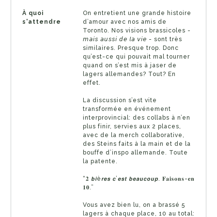
À quoi
On entretient une grande histoire
s'attendre
d’amour avec nos amis de
Toronto. Nos visions brassicoles -
𝘮𝘢𝘪𝘴 𝘢𝘶𝘴𝘴𝘪 𝘥𝘦 𝘭𝘢 𝘷𝘪𝘦 - sont très
similaires. Presque trop. Donc
qu’est-ce qui pouvait mal tourner
quand on s’est mis à jaser de
lagers allemandes? Tout? En
effet.
La discussion s’est vite
transformée en événement
interprovincial: des collabs à n’en
plus finir, servies aux 2 places,
avec de la merch collaborative,
des Steins faits à la main et de la
bouffe d’inspo allemande. Toute
la patente.
“𝟐 𝙗𝙞è𝙧𝙚𝙨 𝙘’𝙚𝙨𝙩 𝙗𝙚𝙖𝙪𝙘𝙤𝙪𝙥. 𝐅𝐚𝐢𝐬𝐨𝐧𝐬-𝐞𝐧
𝟏𝟎.”
Vous avez bien lu, on a brassé 5
lagers à chaque place, 10 au total: