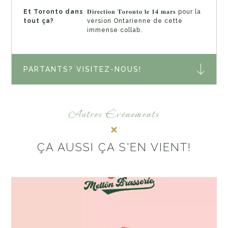
Et Toronto dans
𝐃𝐢𝐫𝐞𝐜𝐭𝐢𝐨𝐧 𝐓𝐨𝐫𝐨𝐧𝐭𝐨 𝐥𝐞 𝟏𝟒 𝐦𝐚𝐫𝐬 pour la
tout ça?
version Ontarienne de cette
immense collab.
PARTANTS? VISITEZ-NOUS!
Autres Événements
ÇA AUSSI ÇA S'EN VIENT!