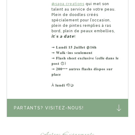
@sapa.creations
qui met son
talent au service de votre peau.
Plein de doodles créés
spécialement pour l’occasion,
plein de pintes remplies à ras
bord, plein de peaux embellies,
𝙞𝙩’𝙨 𝙖 𝙙𝙖𝙩𝙚!
⇝ 𝐋𝐮𝐧𝐝𝐢 𝟏𝟓 𝐉𝐮𝐢𝐥𝐥𝐞𝐭 @𝟏𝟔𝐡
⇝ 𝐖𝐚𝐥𝐤-𝐢𝐧𝐬 𝐬𝐞𝐮𝐥𝐞𝐦𝐞𝐧𝐭
⇝ 𝐅𝐥𝐚𝐬𝐡 𝐬𝐡𝐞𝐞𝐭 𝐞𝐱𝐜𝐥𝐮𝐬𝐢𝐯𝐞 (𝐜𝐞𝐥𝐥𝐞 𝐝𝐚𝐧𝐬 𝐥𝐞
𝐩𝐨𝐬𝐭 🙃)
⇝ 𝟐𝟎𝟎+++ 𝐚𝐮𝐭𝐫𝐞𝐬 𝐟𝐥𝐚𝐬𝐡𝐬 𝐝𝐢𝐬𝐩𝐨𝐬 𝐬𝐮𝐫
𝐩𝐥𝐚𝐜𝐞
À 𝐥𝐮𝐧𝐝𝐢 🫡🤝
PARTANTS? VISITEZ-NOUS!
Autres Événements